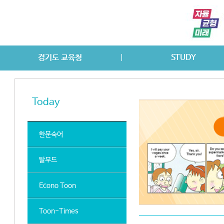
경기도 교육청
STUDY
|
경기교육정책
교육브랜드
경기교육역사
LEVEL1
LEVEL2
Today
한문숙어
탈무드
Econo Toon
Toon-Times