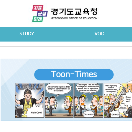
STUDY
VOD
|
사
LEVEL1
LEVEL2
LEVEL3
LEVEL4