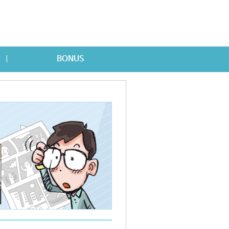
BONUS
|
한문숙어
탈무드
Econo
Toon-
Toon
times